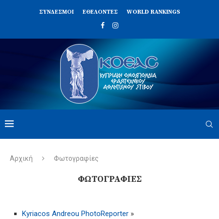
ΣΥΝΔΈΣΜΟΙ
ΕΘΕΛΟΝΤΈΣ
WORLD RANKINGS
Αρχική
Φωτογραφίες
ΦΩΤΟΓΡΑΦΊΕΣ
Kyriacos Andreou PhotoReporter
»