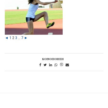
◄
1
2
3
...
7
►
ΚΟΙΝΟΠΟΊΗΣΗ