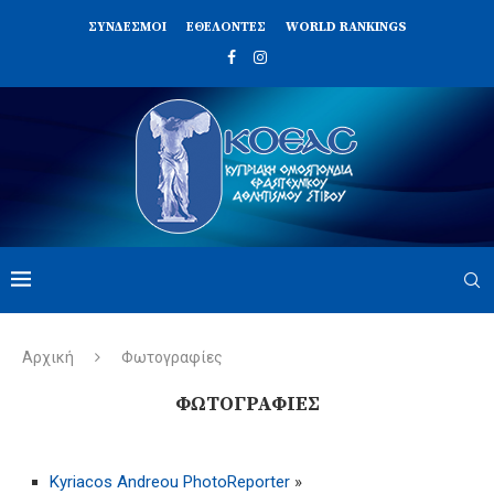
ΣΥΝΔΈΣΜΟΙ
ΕΘΕΛΟΝΤΈΣ
WORLD RANKINGS
Αρχική
Φωτογραφίες
ΦΩΤΟΓΡΑΦΊΕΣ
Kyriacos Andreou PhotoReporter
»