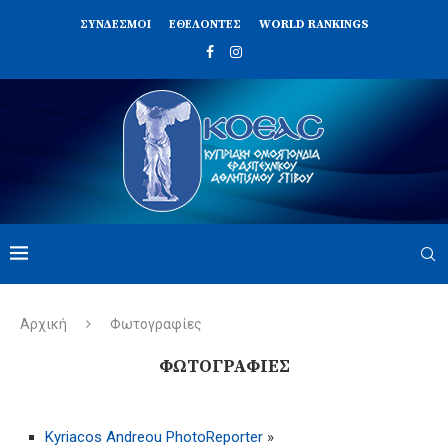
ΣΥΝΔΈΣΜΟΙ
ΕΘΕΛΟΝΤΈΣ
WORLD RANKINGS
Αρχική
Φωτογραφίες
ΦΩΤΟΓΡΑΦΊΕΣ
Kyriacos Andreou PhotoReporter
»