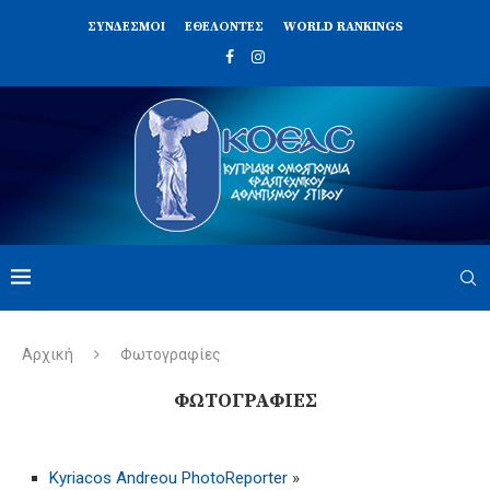
ΣΥΝΔΈΣΜΟΙ
ΕΘΕΛΟΝΤΈΣ
WORLD RANKINGS
Αρχική
Φωτογραφίες
ΦΩΤΟΓΡΑΦΊΕΣ
Kyriacos Andreou PhotoReporter
»