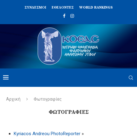
ΣΥΝΔΈΣΜΟΙ
ΕΘΕΛΟΝΤΈΣ
WORLD RANKINGS
Αρχική
Φωτογραφίες
ΦΩΤΟΓΡΑΦΊΕΣ
Kyriacos Andreou PhotoReporter
»